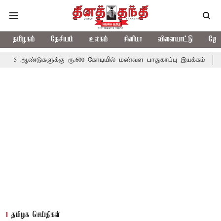
தமிழகம்
தேசியம்
உலகம்
சினிமா
விளையாட்டு
ஜோத
களுக்கு ரூ.600 கோடியில் மண்வள பாதுகாப்பு இயக்கம்
விவசாயிகளுக
தமிழக செய்திகள்