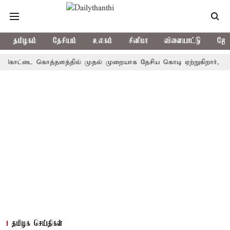
தமிழகம்
தேசியம்
உலகம்
சினிமா
விளையாட்டு
ஜோத
ட்டை கொத்தளத்தில் முதல் முறையாக தேசிய கொடி ஏற்றுகிறார், முதல்-அமை
தமிழக செய்திகள்