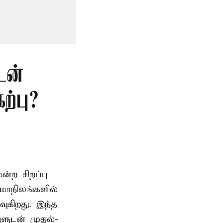
டன்
்பு?
ற சிறப்பு
மாநிலங்களில்
ுகிறது. இந்த
களுடன் முதல்-