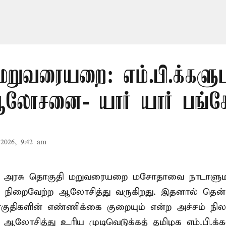
மறுவரையறை: எம்.பி.க்களு
லோசனை- யார் யார் பங்கேற
2026, 9:42 am
ா அரசு தொகுதி மறுவரையறை மசோதாவை நாடாளுமன்
்டி நிறைவேற்ற ஆலோசித்து வருகிறது. இதனால் தென்
ுதிகளின் எண்ணிக்கை குறையும் என்ற அச்சம் நிலவ
து ஆலோசித்து உரிய முடிவெடுக்கத் தமிழக எம்.பி.க்