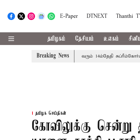
E-Paper
DTNEXT
Thanthi 
தமிழகம்
தேசியம்
உலகம்
சினி
Breaking News
பத்தினருக்கு அரசுப்பணி வழக்கு; வரும் 14ம்தேதி சுப்ரீம்கோர்ட்டி
தமிழக செய்திகள்
கோவிலுக்கு சென்று த