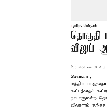
தமிழக செய்திகள்
தொகுதி 
விஜய் ஆ
Published on
:
08 Aug 
சென்னை,
மத்திய பா.ஜனத
கூட்டத்தைக் கூட
நாடாளுமன்ற தொக
விவகாரம் குறித்