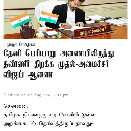
தமிழக செய்திகள்
தேனி பெரியாறு அணையிலிருந்து
தண்ணீர் திறக்க முதல்-அமைச்சர்
விஜய் ஆணை
Published on
:
07 Aug 2026, 12:47 pm
சென்னை,
தமிழக நீர்வளத்துறை வெளியிட்டுள்ள
அறிக்கையில் தெரிவித்திருப்பதாவது:-