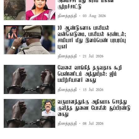
அமைச்சர் மீது கிராம மக்கள்
குற்றச்சாட்டு
தினத்தந்தி
03 Aug 2026
10 ஆண்டுகளாக பாலியல்
வன்கொடுமை, பாலியல் சுரண்டல்;
சாமியார் மீது இளம்பெண் பரபரப்பு
புகார்
தினத்தந்தி
21 Jul 2026
வேலை வாங்கித் தருவதாக கூறி
பெண்ணிடம் அத்துமீறல்: ஜிம்
பயிற்சியாளர் கைது
தினத்தந்தி
15 Jul 2026
வருமானத்துக்கு அதிகமாக சொத்து
குவித்த துணை போலீஸ் சூப்பிரண்டு
கைது
தினத்தந்தி
08 Jul 2026