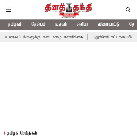
தமிழகம்
தேசியம்
உலகம்
சினிமா
விளையாட்டு
ஜோத
்களுக்கு கன மழை எச்சரிக்கை
புதுச்சேரி சட்டசபையில் வரும் 24ம் 
தமிழக செய்திகள்