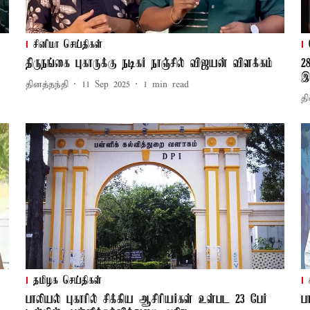
சினிமா செய்திகள்
திருநங்கை புகாருக்கு நடிகர் நாஞ்சில் விஜயன் விளக்கம்
2
இ
தினத்தந்தி
11 Sep 2025
1
min read
தி
தமிழக செய்திகள்
பாலியல் புகாரில் சிக்கிய ஆசிரியர்கள் உள்பட 23 பேர்
ப