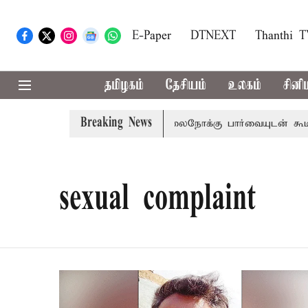
E-Paper
DTNEXT
Thanthi 
தமிழகம்
தேசியம்
உலகம்
சினி
Breaking News
மன்றம் பிடிவாராண்ட்
தொலைநோக்கு பார்வையுடன் கூடிய வேள
sexual complaint