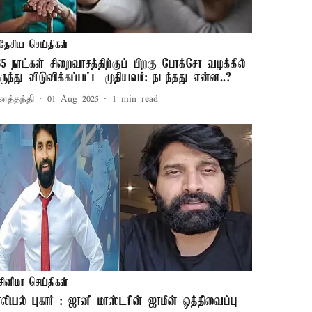
தேசிய செய்திகள்
85 நாட்கள் சிறைவாசத்திற்குப் பிறகு போக்சோ வழக்கில்
ருந்து விடுவிக்கப்பட்ட முதியவர்: நடந்தது என்ன..?
னத்தந்தி
01 Aug 2025
1
min read
சினிமா செய்திகள்
ாலியல் புகார் : ஜானி மாஸ்டரின் ஜாமீன் ஒத்திவைப்பு