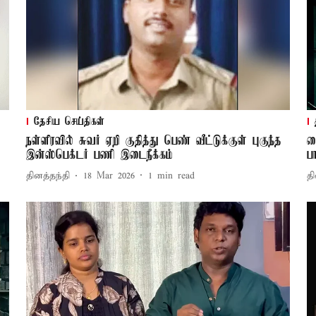
தேசிய செய்திகள்
ு
நள்ளிரவில் சுவர் ஏறி குதித்து பெண் வீட்டுக்குள் புகுந்த
க
இன்ஸ்பெக்டர் பணி இடைநீக்கம்
ப
தினத்தந்தி
18 Mar 2026
1
min read
தி