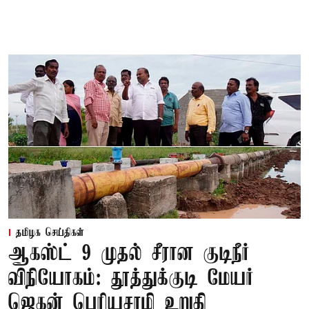
தமிழக செய்திகள்
ஆகஸ்ட் 9 முதல் சீரான குடிநீர்
விநியோகம்: தூத்துக்குடி மேயர்
ஜெகன் பெரியசாமி உறுதி