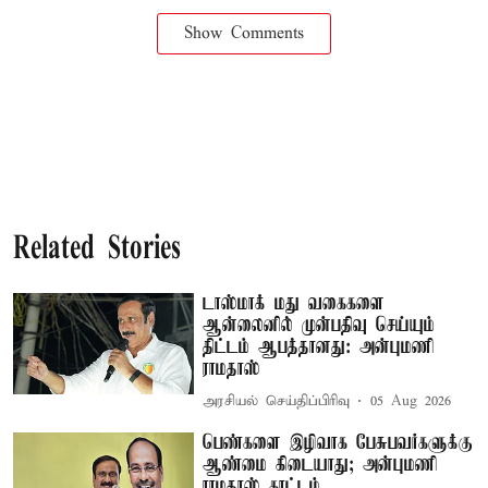
Show Comments
Related Stories
டாஸ்மாக் மது வகைகளை
ஆன்லைனில் முன்பதிவு செய்யும்
திட்டம் ஆபத்தானது: அன்புமணி
ராமதாஸ்
அரசியல் செய்திப்பிரிவு
05 Aug 2026
பெண்களை இழிவாக பேசுபவர்களுக்கு
ஆண்மை கிடையாது; அன்புமணி
ராமதாஸ் காட்டம்