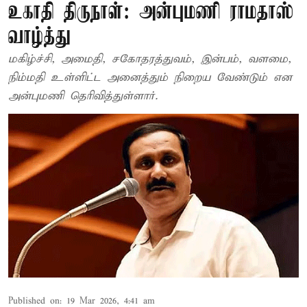
உகாதி திருநாள்: அன்புமணி ராமதாஸ்
வாழ்த்து
மகிழ்ச்சி, அமைதி, சகோதரத்துவம், இன்பம், வளமை,
நிம்மதி உள்ளிட்ட அனைத்தும் நிறைய வேண்டும் என
அன்புமணி தெரிவித்துள்ளார்.
Published on
:
19 Mar 2026, 4:41 am