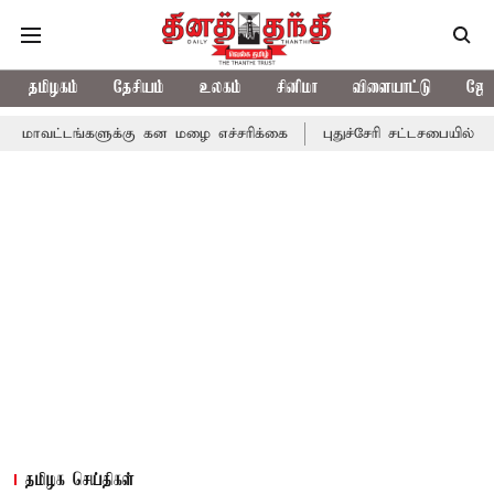
தமிழகம்
தேசியம்
உலகம்
சினிமா
விளையாட்டு
ஜோத
்களுக்கு கன மழை எச்சரிக்கை
புதுச்சேரி சட்டசபையில் வரும் 24ம் 
தமிழக செய்திகள்