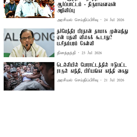
ஆர்ப்பாட்டம் - திருமாவளவன்
அறிவிப்பு
அரசியல் செய்திப்பிரிவு
24 Jul 2026
தர்மேந்திர பிரதான் தாமாக முன்வந்து
ஏன் பதவி விலகக் கூடாது?
ப.சிதம்பரம் கேள்வி
தினத்தந்தி
23 Jul 2026
டெல்லியில் போராட்டத்தில் ஈடுபட்ட
ராகுல் காந்தி, பிரியங்கா காந்தி கைது
அரசியல் செய்திப்பிரிவு
21 Jul 2026