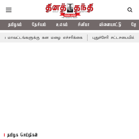
தமிழகம்
தேசியம்
உலகம்
சினிமா
விளையாட்டு
ஜோத
்களுக்கு கன மழை எச்சரிக்கை
புதுச்சேரி சட்டசபையில் வரும் 24ம் த
தமிழக செய்திகள்