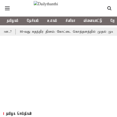
தமிழகம்
தேசியம்
உலகம்
சினிமா
விளையாட்டு
ஜோத
80-வது சுதந்திர தினம்: கோட்டை கொத்தளத்தில் முதல் முறையாக தேச
தமிழக செய்திகள்