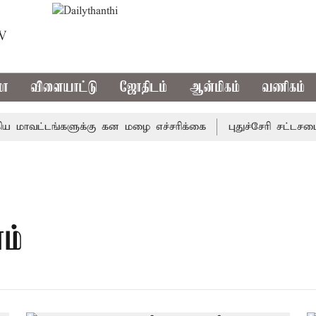
TV
மா
விளையாட்டு
ஜோதிடம்
ஆன்மிகம்
வணிகம்
மாவட்டங்களுக்கு கன மழை எச்சரிக்கை
புதுச்சேரி சட்டசபைய
ம்