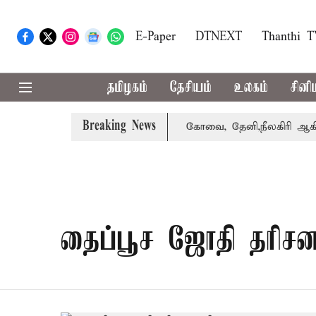
E-Paper
DTNEXT
Thanthi 
தமிழகம்
தேசியம்
உலகம்
சினி
Breaking News
ழக்கை வாபஸ் பெற்றார் சங்கீதா
கோவை, தேனி,நீலகிரி ஆகிய 
தைப்பூச ஜோதி தரிசன