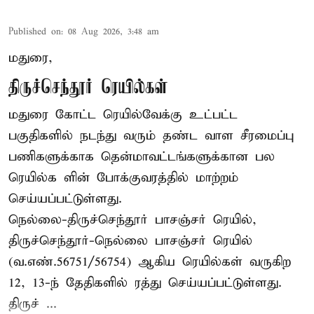
Published on
:
08 Aug 2026, 3:48 am
மதுரை,
திருச்செந்தூர் ரெயில்கள்
மதுரை கோட்ட ரெயில்வேக்கு உட்பட்ட
பகுதிகளில் நடந்து வரும் தண்ட வாள சீரமைப்பு
பணிகளுக்காக தென்மாவட்டங்களுக்கான பல
ரெயில்க ளின் போக்குவரத்தில் மாற்றம்
செய்யப்பட்டுள்ளது.
நெல்லை-திருச்செந்தூர் பாசஞ்சர் ரெயில்,
திருச்செந்தூர்-நெல்லை பாசஞ்சர் ரெயில்
(வ.எண்.56751/56754) ஆகிய ரெயில்கள் வருகிற
12, 13-ந் தேதிகளில் ரத்து செய்யப்பட்டுள்ளது.
திருச் ...