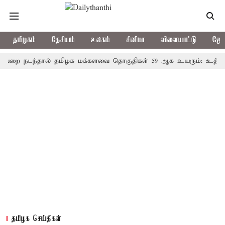
தமிழகம்
தேசியம்
உலகம்
சினிமா
விளையாட்டு
ஜோத
டந்தால் தமிழக மக்களவை தொகுதிகள் 59 ஆக உயரும்: உத்தேச பட்ட
தமிழக செய்திகள்