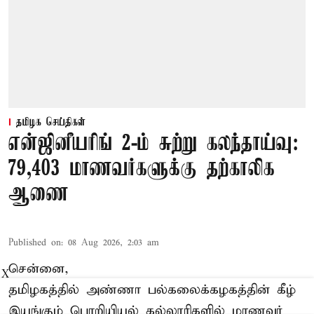
தமிழக செய்திகள்
என்ஜினீயரிங் 2-ம் சுற்று கலந்தாய்வு:
79,403 மாணவர்களுக்கு தற்காலிக
ஆணை
Published on
:
08 Aug 2026, 2:03 am
சென்னை,
X
தமிழகத்தில் அண்ணா பல்கலைக்கழகத்தின் கீழ்
இயங்கும் பொறியியல் கல்லூரிகளில் மாணவர்