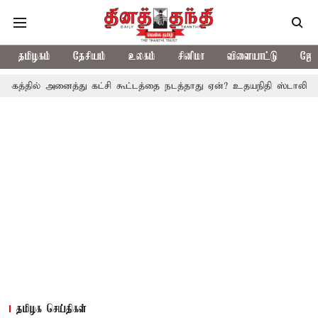
தமிழகம்
தேசியம்
உலகம்
சினிமா
விளையாட்டு
ஜோத
னைத்து கட்சி கூட்டத்தை நடத்தாது ஏன்? உதயநிதி ஸ்டாலின் கேள்வி
தமிழக செய்திகள்