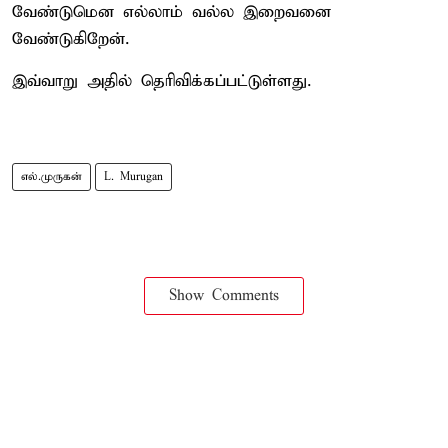
வேண்டுமென எல்லாம் வல்ல இறைவனை
வேண்டுகிறேன்.
இவ்வாறு அதில் தெரிவிக்கப்பட்டுள்ளது.
எல்.முருகன்
L. Murugan
Show Comments