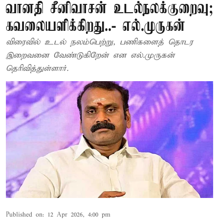
வானதி சீனிவாசன் உடல்நலக்குறைவு;
கவலையளிக்கிறது..- எல்.முருகன்
விரைவில் உடல் நலம்பெற்று, பணிகளைத் தொடர
இறைவனை வேண்டுகிறேன் என எல்.முருகன்
தெரிவித்துள்ளார்.
Published on
:
12 Apr 2026, 4:00 pm