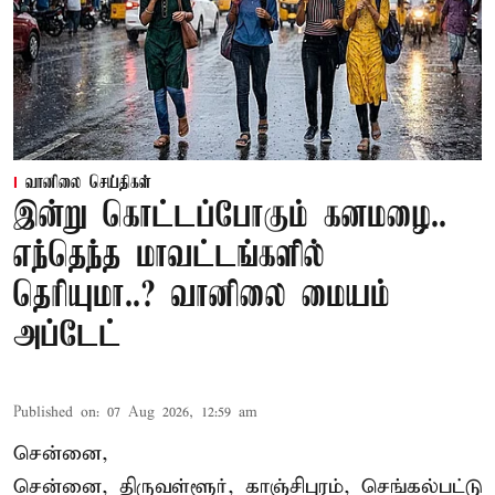
வானிலை செய்திகள்
இன்று கொட்டப்போகும் கனமழை..
எந்தெந்த மாவட்டங்களில்
தெரியுமா..? வானிலை மையம்
அப்டேட்
Published on
:
07 Aug 2026, 12:59 am
சென்னை,
சென்னை, திருவள்ளூர், காஞ்சிபுரம், செங்கல்பட்டு