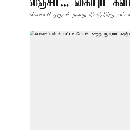
லஞ்சம்... கையும் கள
விவசாயி ஒருவர் தனது நிலத்திற்கு பட்டா