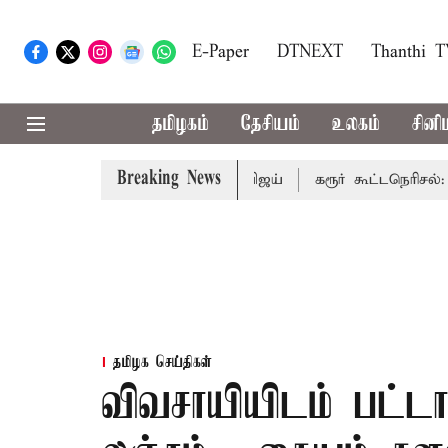
E-Paper
DTNEXT
Thanthi 
தமிழகம்
தேசியம்
உலகம்
சினி
Breaking News
பாதிக்கும்: முதல்-அமைச்சர் விஜய்
கரூர் கூட்டநெரிசல்: இறந
தமிழக செய்திகள்
விவசாயியிடம் பட்டா