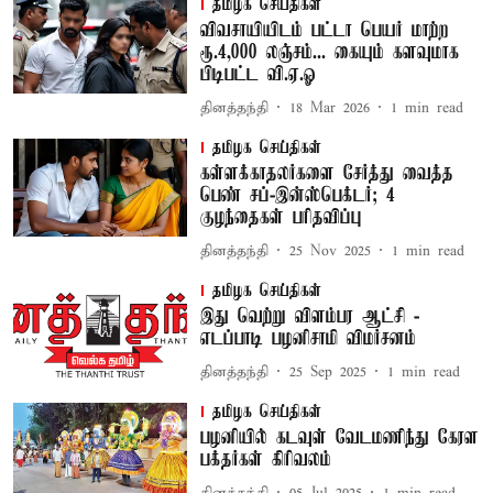
தமிழக செய்திகள்
விவசாயியிடம் பட்டா பெயர் மாற்ற
ரூ.4,000 லஞ்சம்... கையும் களவுமாக
பிடிபட்ட வி.ஏ.ஓ
தினத்தந்தி
18 Mar 2026
1
min read
தமிழக செய்திகள்
கள்ளக்காதலர்களை சேர்த்து வைத்த
பெண் சப்-இன்ஸ்பெக்டர்; 4
குழந்தைகள் பரிதவிப்பு
தினத்தந்தி
25 Nov 2025
1
min read
தமிழக செய்திகள்
இது வெற்று விளம்பர ஆட்சி -
எடப்பாடி பழனிசாமி விமர்சனம்
தினத்தந்தி
25 Sep 2025
1
min read
தமிழக செய்திகள்
பழனியில் கடவுள் வேடமணிந்து கேரள
பக்தர்கள் கிரிவலம்