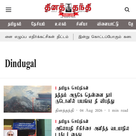
தமிழகம்
தேசியம்
உலகம்
சினிமா
விளையாட்டு
ஜோத
 எழுப்ப எதிர்க்கட்சிகள் திட்டம்
இன்று கொட்டப்போகும் கனமழை.. 
Dindugal
தமிழக செய்திகள்
நத்தம் அருகே தென்னை நார்
குடோனில் பயங்கர தீ விபத்து
தினத்தந்தி
04 Aug 2026
1
min read
தமிழக செய்திகள்
அலோபதி சிகிச்சை அளித்த வடமாநில
டாக்டர் கைது