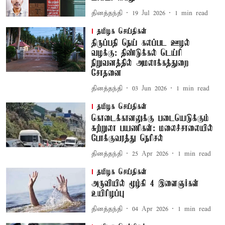
தினத்தந்தி
19 Jul 2026
1
min read
தமிழக செய்திகள்
திருப்பதி நெய் கலப்பட ஊழல்
வழக்கு: திண்டுக்கல் டெய்ரி
நிறுவனத்தில் அமலாக்கத்துறை
சோதனை
தினத்தந்தி
03 Jun 2026
1
min read
தமிழக செய்திகள்
கொடைக்கானலுக்கு படையெடுக்கும்
சுற்றுலா பயணிகள்: மலைச்சாலையில்
போக்குவரத்து நெரிசல்
தினத்தந்தி
25 Apr 2026
1
min read
தமிழக செய்திகள்
அருவியில் மூழ்கி 4 இளைஞர்கள்
உயிரிழப்பு
தினத்தந்தி
04 Apr 2026
1
min read