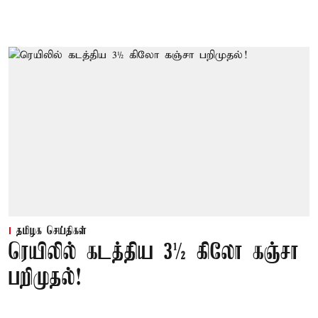
தமிழக செய்திகள்
ரெயிலில் கடத்திய 3½ கிலோ கஞ்சா
பறிமுதல்!