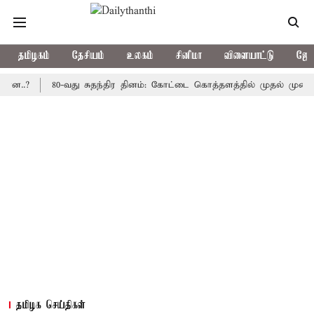
தமிழகம்
தேசியம்
உலகம்
சினிமா
விளையாட்டு
ஜோத
80-வது சுதந்திர தினம்: கோட்டை கொத்தளத்தில் முதல் முறையாக தேச
தமிழக செய்திகள்