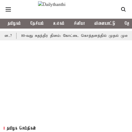
தமிழகம்
தேசியம்
உலகம்
சினிமா
விளையாட்டு
ஜோத
80-வது சுதந்திர தினம்: கோட்டை கொத்தளத்தில் முதல் முறையாக தேச
தமிழக செய்திகள்