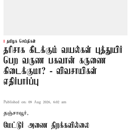
தமிழக செய்திகள்
தரிசாக கிடக்கும் வயல்கள் புத்துயிர்
பெற வருண பகவான் கருணை
கிடைக்குமா? - விவசாயிகள்
எதிர்பார்ப்பு
Published on
:
09 Aug 2026, 6:02 am
தஞ்சாவூர்,
மேட்டூர் அணை திறக்கவில்லை