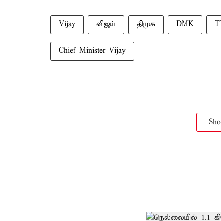
Vijay
விஜய்
திமுக
DMK
T
Chief Minister Vijay
Sh