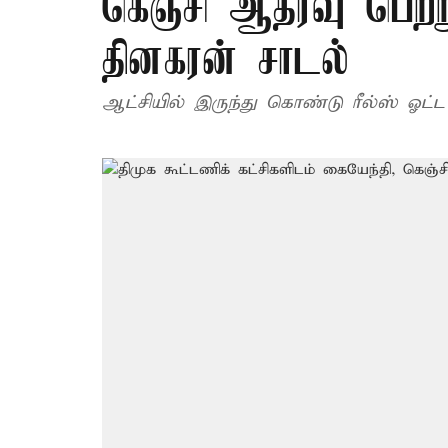
கெஞ்சி ஆதரவு பெற்று
தினகரன் சாடல்
ஆட்சியில் இருந்து கொண்டு ரீல்ஸ் ஓட்ட 