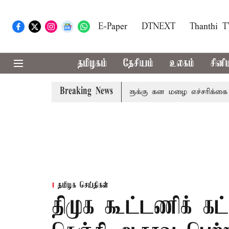
E-Paper
DTNEXT
Thanthi 
தமிழகம்
தேசியம்
உலகம்
சினி
Breaking News
னி,நீலகிரி ஆகிய மாவட்டங்களுக்கு கன மழை எச்சரிக்கை
ப
தமிழக செய்திகள்
திமுக கூட்டணிக் கட்