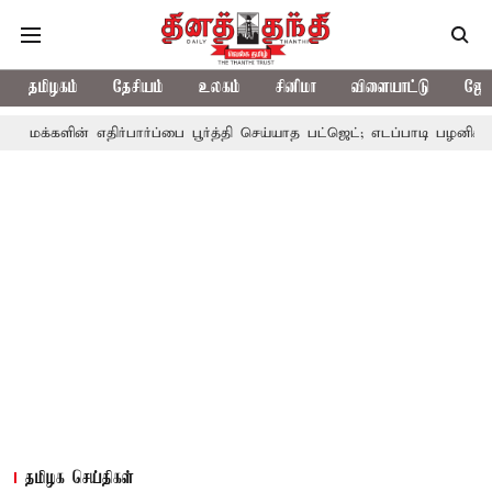
தமிழகம்
தேசியம்
உலகம்
சினிமா
விளையாட்டு
ஜோத
் எதிர்பார்ப்பை பூர்த்தி செய்யாத பட்ஜெட்; எடப்பாடி பழனிசாமி
பட்ஜெ
தமிழக செய்திகள்