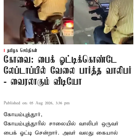
தமிழக செய்திகள்
கோவை: பைக் ஓட்டிக்கொண்டே
லேப்டாப்பில் வேலை பார்த்த வாலிபர்
- வைரலாகும் வீடியோ
Published on
:
05 Aug 2026, 3:36 pm
கோயம்புத்தூர்,
கோயம்புத்தூரில் சாலையில் வாலிபர் ஒருவர்
பைக் ஓட்டி சென்றார். அவர் வலது கையால்