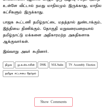
உள்ளே விட்டால் நமது மாநிலமும் இருக்காது, மாநில
கட்சிகளும் இருக்காது.
பாஜக கூட்டணி தமிழ்நாட்டை மதத்தால் துண்டாக்கும்,
இந்தியை திணிக்கும். தொகுதி மறுவரையறையால்
தமிழ்நாட்டு மக்களை அதிகாரமற்ற அகதிகளாக
ஆக்குவார்கள்.
இவ்வாறு அவர் கூறினார்.
திமுக
மு.க.ஸ்டாலின்
DMK
M.K.Stalin
TN Assembly Election
தமிழக சட்டசபை தேர்தல்
Show Comments