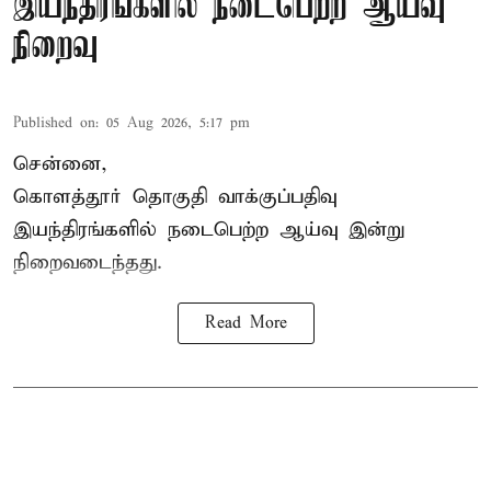
இயந்திரங்களில் நடைபெற்ற ஆய்வு
நிறைவு
Published on
:
05 Aug 2026, 5:17 pm
சென்னை,
கொளத்தூர் தொகுதி வாக்குப்பதிவு
இயந்திரங்களில் நடைபெற்ற ஆய்வு இன்று
நிறைவடைந்தது.
Read More