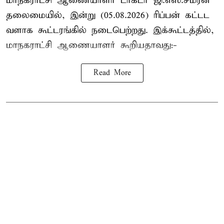
மாநகராட்சி ஆணையாளர் டாக்டர் ஜி.எஸ்.சமீரன்
தலைமையில், இன்று (05.08.2026) ரிப்பன் கட்டட
வளாக கூட்டரங்கில் நடைபெற்றது. இக்கூட்டத்தில்,
மாநகராட்சி ஆணையாளர் கூறியதாவது:-
Read More