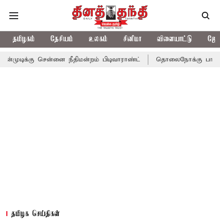
தமிழகம்
தேசியம்
உலகம்
சினிமா
விளையாட்டு
ஜோத
 சென்னை நீதிமன்றம் பிடிவாராண்ட்
தொலைநோக்கு பார்வையுடன் கூடி
தமிழக செய்திகள்