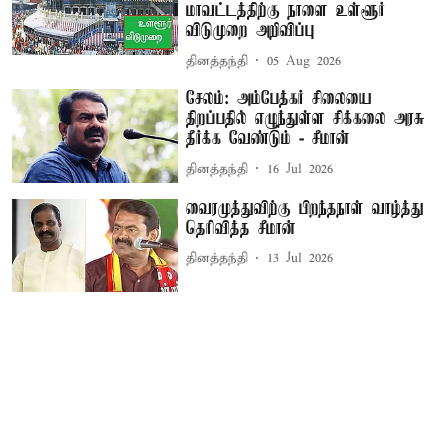
மாவட்டத்திற்கு நாளை உள்ளூர்
விடுமுறை அறிவிப்பு
தினத்தந்தி
05 Aug 2026
சேலம்: அம்பேத்கர் சிலையை
திறப்பதில் எழுந்துள்ள சிக்கலை அரசு
தீர்க்க வேண்டும் - சீமான்
தினத்தந்தி
16 Jul 2026
வைரமுத்துவிற்கு பிறந்தநாள் வாழ்த்து
தெரிவித்த சீமான்
தினத்தந்தி
13 Jul 2026