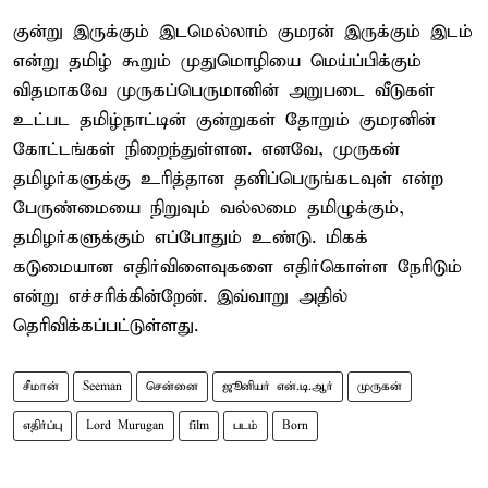
குன்று இருக்கும் இடமெல்லாம் குமரன் இருக்கும் இடம்
என்று தமிழ் கூறும் முதுமொழியை மெய்ப்பிக்கும்
விதமாகவே முருகப்பெருமானின் அறுபடை வீடுகள்
உட்பட தமிழ்நாட்டின் குன்றுகள் தோறும் குமரனின்
கோட்டங்கள் நிறைந்துள்ளன. எனவே, முருகன்
தமிழர்களுக்கு உரித்தான தனிப்பெருங்கடவுள் என்ற
பேருண்மையை நிறுவும் வல்லமை தமிழுக்கும்,
தமிழர்களுக்கும் எப்போதும் உண்டு. மிகக்
கடுமையான எதிர்விளைவுகளை எதிர்கொள்ள நேரிடும்
என்று எச்சரிக்கின்றேன். இவ்வாறு அதில்
தெரிவிக்கப்பட்டுள்ளது.
சீமான்
Seeman
சென்னை
ஜூனியர் என்.டி.ஆர்
முருகன்
எதிர்ப்பு
Lord Murugan
film
படம்
Born