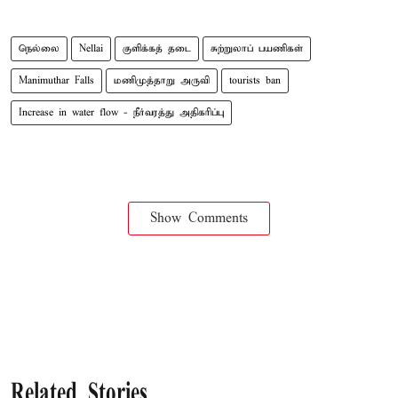
நெல்லை
Nellai
குளிக்கத் தடை
சுற்றுலாப் பயணிகள்
Manimuthar Falls
மணிமுத்தாறு அருவி
tourists ban
Increase in water flow - நீர்வரத்து அதிகரிப்பு
Show Comments
Related Stories