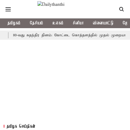
தமிழகம்
தேசியம்
உலகம்
சினிமா
விளையாட்டு
ஜோத
80-வது சுதந்திர தினம்: கோட்டை கொத்தளத்தில் முதல் முறையாக தேசிய க
தமிழக செய்திகள்