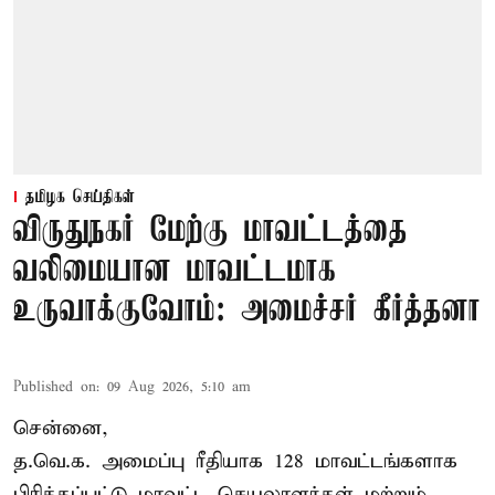
தமிழக செய்திகள்
விருதுநகர் மேற்கு மாவட்டத்தை
வலிமையான மாவட்டமாக
உருவாக்குவோம்: அமைச்சர் கீர்த்தனா
Published on
:
09 Aug 2026, 5:10 am
சென்னை,
த.வெ.க. அமைப்பு ரீதியாக 128 மாவட்டங்களாக
பிரிக்கப்பட்டு மாவட்ட செயலாளர்கள் மற்றும்