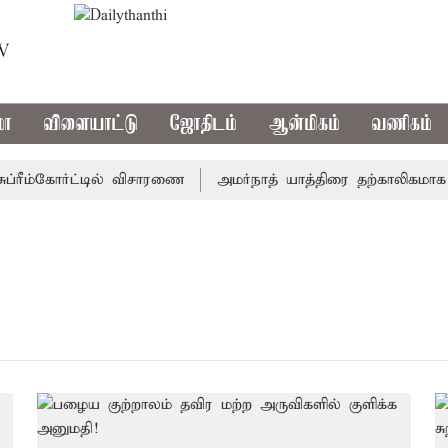
TV
மா
விளையாட்டு
ஜோதிடம்
ஆன்மிகம்
வணிகம்
ரீம்கோர்ட்டில் விசாரணை
அமர்நாத் யாத்திரை தற்காலிகமாக நிறு