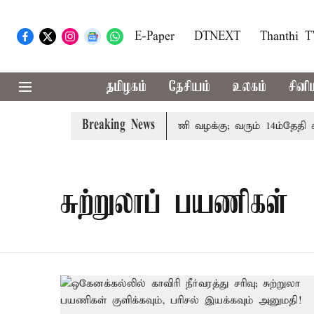
E-Paper
DTNEXT
Thanthi 
தமிழகம்
தேசியம்
உலகம்
சினி
Breaking News
ோரின் குடும்பத்தினருக்கு அரசுப்பணி வழக்கு; வரும் 14ம்தேதி சுப்
சுற்றுலாப் பயணிகள்