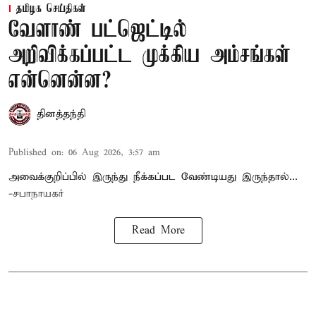
தமிழக செய்திகள்
வேளாண் பட்ஜெட்டில்
அறிவிக்கப்பட்ட முக்கிய அம்சங்கள்
என்னென்ன?
தினத்தந்தி
Published on
:
06 Aug 2026, 3:57 am
அவைக்குறிப்பில் இருந்து நீக்கப்பட வேண்டியது இருந்தால்...
-சபாநாயகர்
Read More