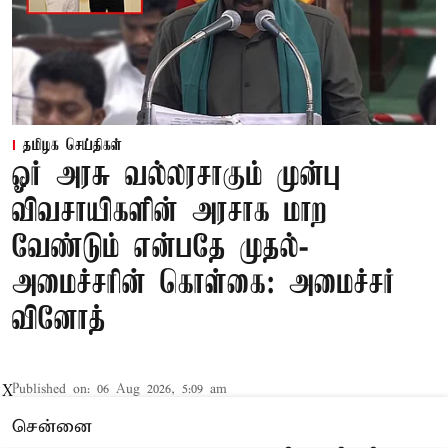
தமிழக செய்திகள்
ஓர் அரசு வல்லரசாகும் முன்பு
விவசாயிகளின் அரசாக மாற
வேண்டும் என்பதே முதல்-
அமைச்சரின் கொள்கை: அமைச்சர்
வினோத்
Published on
:
06 Aug 2026, 5:09 am
X
சென்னை