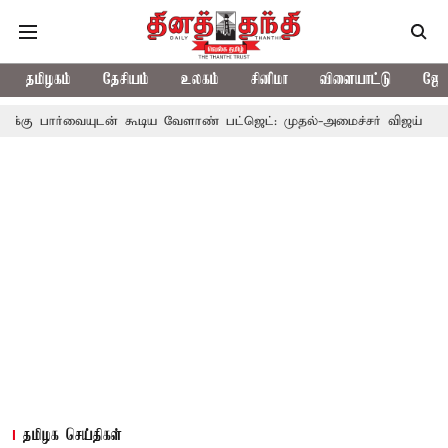
தமிழகம்
தேசியம்
உலகம்
சினிமா
விளையாட்டு
ஜோத
டன் கூடிய வேளாண் பட்ஜெட்: முதல்-அமைச்சர் விஜய்
தமிழக அரசிய
தமிழக செய்திகள்