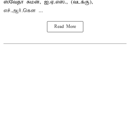
ஸ்வேதா சுமன், ஐ.ஏ.எஸ்., (வடக்கு),
எச்.ஆர்.கௌ ...
Read More