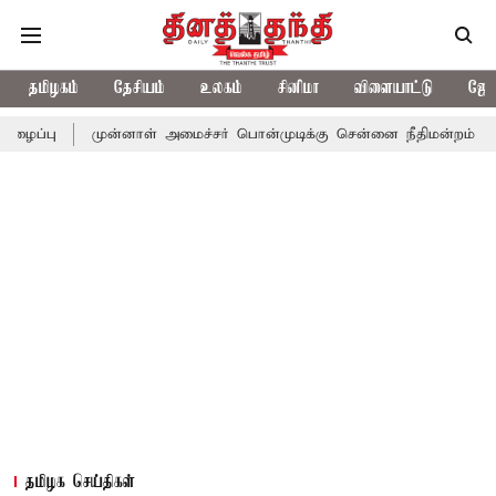
தமிழகம்
தேசியம்
உலகம்
சினிமா
விளையாட்டு
ஜோத
முன்னாள் அமைச்சர் பொன்முடிக்கு சென்னை நீதிமன்றம் பிடிவாராண்ட்
தமிழக செய்திகள்