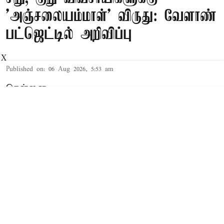
'அஞ்சலையம்மாள்' விருது: வேளாண்
பட்ஜெட்டில் அறிவிப்பு
X
Published on
:
06 Aug 2026, 5:53 am
சென்னை,
தமிழக சட்டசபையில் நேற்று 2026-27-ம்
ஆண்டுக்கான த.வெ.க. அரசின் முதல் 'பட்ஜெட்'
தாக்கல் செய்யப்பட்டது. இந்த நிலையில்,
சட்டசபையில் 2026-27-ம் ஆண்டுக்கான வேளாண்
பட்ஜெட்டை வேளாண் துறை அமைச்சர் வினோத்
தாக்கல் செய்து வருகிறார்.
Read More