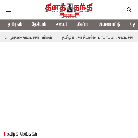
தமிழகம்
தேசியம்
உலகம்
சினிமா
விளையாட்டு
ஜோத
அமைச்சர் விஜய்
தமிழக அரசியலில் பரபரப்பு; அமைச்சர் ஆனந்த் உடன
தமிழக செய்திகள்