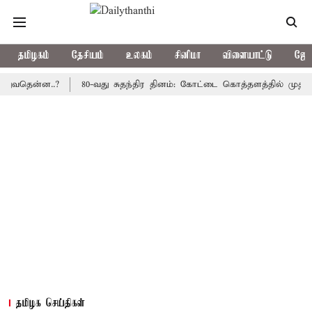
தமிழகம்
தேசியம்
உலகம்
சினிமா
விளையாட்டு
ஜோத
ன்ன..?
80-வது சுதந்திர தினம்: கோட்டை கொத்தளத்தில் முதல் முறைய
தமிழக செய்திகள்