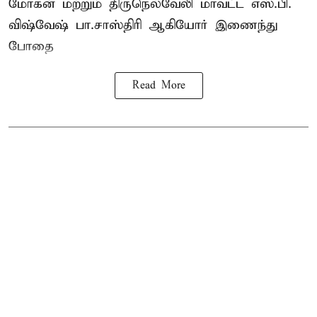
மோகன் மற்றும் திருநெல்வேலி மாவட்ட எஸ்.பி.
விஷ்வேஷ் பா.சாஸ்திரி ஆகியோர் இணைந்து
போதை
Read More