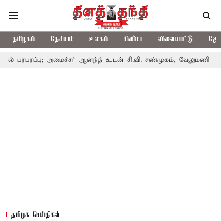
தமிழகம்
தேசியம்
உலகம்
சினிமா
விளையாட்டு
ஜோத
பு; அமைச்சர் ஆனந்த் உடன் சி.வி. சண்முகம், வேலுமணி சந்திப்பு
மண
தமிழக செய்திகள்