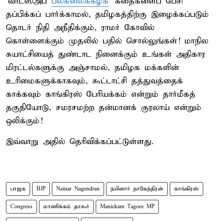
'வாட்ஸ்அப்
பல்கலைக்கழக
' கதைகளைப் பேசி
தப்பிக்கப் பார்க்காமல், தமிழகத்திற்கு இழைக்கப்படும்
தொடர் நிதி அநீதிக்கும், ராமர் கோவில்
கொள்ளைக்கும் முதலில் பதில் சொல்லுங்கள்! மாநில
சுயாட்சியைத் துண்டாட நினைக்கும் உங்கள் அதிகார
மிரட்டல்களுக்கு அஞ்சாமல், தமிழக மக்களின்
உரிமைகளுக்காகவும், கூட்டாட்சி தத்துவத்தைக்
காக்கவும் காங்கிரஸ் பேரியக்கம் என்றும் தார்மீகத்
தகுதியோடு, சமரசமற்ற தன்மானக் குரலாய் என்றும்
ஒலிக்கும்!
இவ்வாறு அதில் தெரிவிக்கப்பட்டுள்ளது.
பாஜக
BJP
Nainar Nagendran
நயினார் நாகேந்திரன்
காங்கிரஸ்
Congress
மாணிக்கம் தாகூர்
Manickam Tagore MP