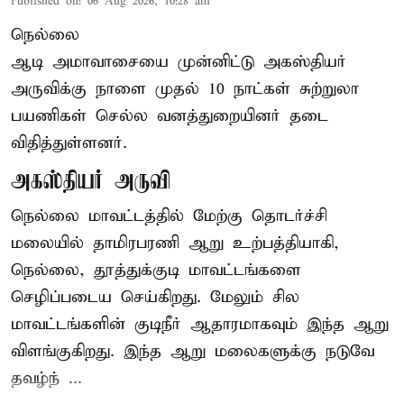
Published on
:
06 Aug 2026, 10:28 am
நெல்லை
ஆடி அமாவாசையை முன்னிட்டு அகஸ்தியர்
அருவிக்கு நாளை முதல் 10 நாட்கள் சுற்றுலா
பயணிகள் செல்ல வனத்துறையினர் தடை
விதித்துள்ளனர்.
அகஸ்தியர் அருவி
நெல்லை மாவட்டத்தில் மேற்கு தொடர்ச்சி
மலையில் தாமிரபரணி ஆறு உற்பத்தியாகி,
நெல்லை, தூத்துக்குடி மாவட்டங்களை
செழிப்படைய செய்கிறது. மேலும் சில
மாவட்டங்களின் குடிநீர் ஆதாரமாகவும் இந்த ஆறு
விளங்குகிறது. இந்த ஆறு மலைகளுக்கு நடுவே
தவழ்ந் ...