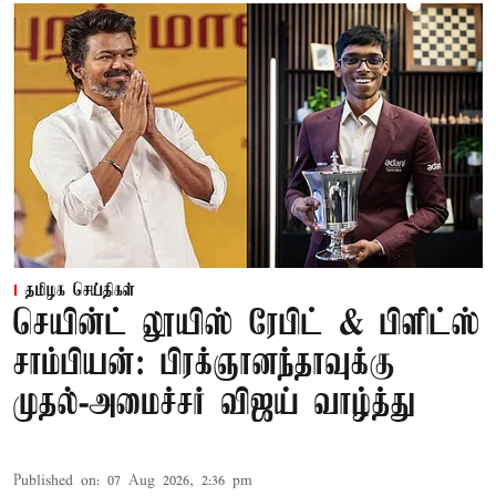
தமிழக செய்திகள்
செயின்ட் லூயிஸ் ரேபிட் & பிளிட்ஸ்
சாம்பியன்: பிரக்ஞானந்தாவுக்கு
முதல்-அமைச்சர் விஜய் வாழ்த்து
Published on
:
07 Aug 2026, 2:36 pm