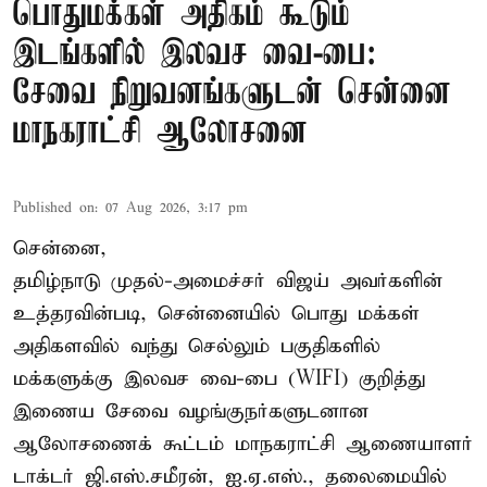
பொதுமக்கள் அதிகம் கூடும்
இடங்களில் இலவச வை-பை:
சேவை நிறுவனங்களுடன் சென்னை
மாநகராட்சி ஆலோசனை
Published on
:
07 Aug 2026, 3:17 pm
சென்னை,
தமிழ்நாடு முதல்-அமைச்சர் விஜய் அவர்களின்
உத்தரவின்படி, சென்னையில் பொது மக்கள்
அதிகளவில் வந்து செல்லும் பகுதிகளில்
மக்களுக்கு இலவச வை-பை (WIFI) குறித்து
இணைய சேவை வழங்குநர்களுடனான
ஆலோசணைக் கூட்டம் மாநகராட்சி ஆணையாளர்
டாக்டர் ஜி.எஸ்.சமீரன், ஐ.ஏ.எஸ்., தலைமையில்