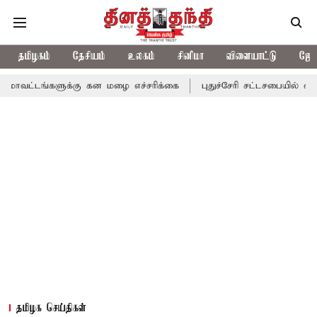
தமிழகம்
தேசியம்
உலகம்
சினிமா
விளையாட்டு
ஜோத
ளுக்கு கன மழை எச்சரிக்கை
புதுச்சேரி சட்டசபையில் வரும் 24ம் தே
தமிழக செய்திகள்