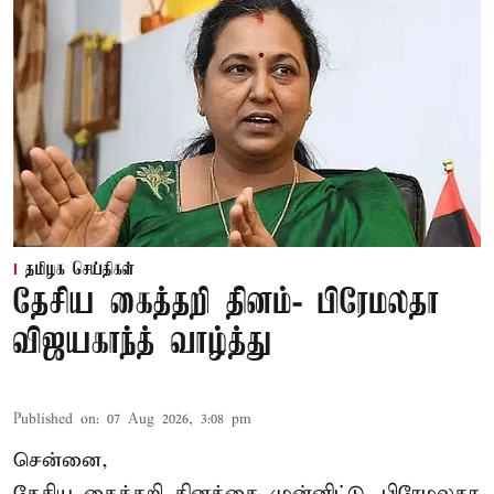
தமிழக செய்திகள்
தேசிய கைத்தறி தினம்- பிரேமலதா
விஜயகாந்த் வாழ்த்து
Published on
:
07 Aug 2026, 3:08 pm
சென்னை,
தேசிய கைத்தறி தினத்தை
முன்னிட்டு, பிரேமலதா