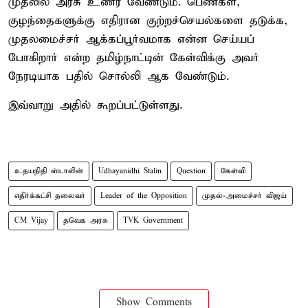
முதலில் அரசு உணர வேண்டும். பெண்கள்,
குழந்தைகளுக்கு எதிரான குற்றச்செயல்களை தடுக்க,
முதலமைச்சர் ஆக்கப்பூர்வமாக என்ன செய்யப்
போகிறார் என்ற தமிழ்நாட்டின் கேள்விக்கு அவர்
நேரடியாக பதில் சொல்லி ஆக வேண்டும்.
இவ்வாறு அதில் கூறப்பட்டுள்ளது.
உதயநிதி ஸ்டாலின்
Udhayanidhi Stalin
Question
கேள்வி
எதிர்க்கட்சி தலைவர்
Leader of the Opposition
முதல்-அமைச்சர் விஜய்
CM Vijay
தவெக அரசு
TVK Government
Show Comments