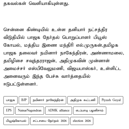
தகவல்கள் வெளியாகியுள்ளது.
சென்னை கிண்டியில் உள்ள தனியார் நட்சத்திர
விடுதியில் பாஜக தேர்தல் பொறுப்பாளர் பியூஸ்
கோயல், மத்திய இணை மந்திரி எல்.முருகன்,தமிழக
பாஜக தலைவர் நயினார் நாகேந்திரன், அண்ணாமலை,
தமிழிசை சவுந்தரராஜன், அதிமுகவின் முன்னாள்
அமைச்சர் எஸ்பிவேலுமணி, விஜயபாஸ்கர், உள்ளிட்ட
அனைவரும் இந்த பேச்சு வார்த்தையில்
ஈடுபட்டுள்ளனர்.
பாஜக
BJP
நயினார் நாகேந்திரன்
அதிமுக கூட்டணி
Piyush Goyal
EPS
NainarNagendran
ADMK alliance
எடப்பாடி பழனிசாம்
பியூஷ்கோயல்
சட்டசபை தேர்தல் 2026
election 2026