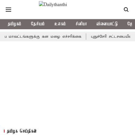
தமிழகம்
தேசியம்
உலகம்
சினிமா
விளையாட்டு
ஜோத
ட்டங்களுக்கு கன மழை எச்சரிக்கை
புதுச்சேரி சட்டசபையில் வரும் 
தமிழக செய்திகள்