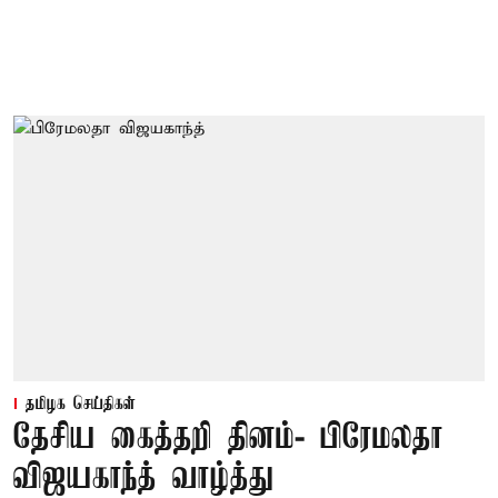
தமிழக செய்திகள்
தேசிய கைத்தறி தினம்- பிரேமலதா
விஜயகாந்த் வாழ்த்து