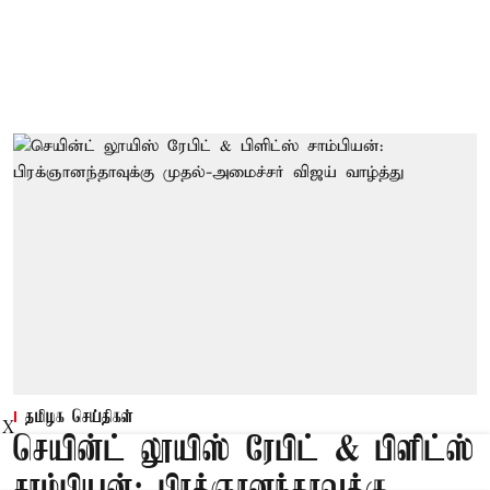
தமிழக செய்திகள்
X
செயின்ட் லூயிஸ் ரேபிட் & பிளிட்ஸ்