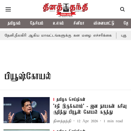
தமிழகம்
தேசியம்
உலகம்
சினிமா
விளையாட்டு
ஜோத
ேனி,நீலகிரி ஆகிய மாவட்டங்களுக்கு கன மழை எச்சரிக்கை
புதுச்
பியூஷ்கோயல்
தமிழக செய்திகள்
'சதி இருக்கலாம்' - ஜன நாயகன் கசிவு
குறித்து பியூஸ் கோயல் கருத்து
தினத்தந்தி
12 Apr 2026
1
min read