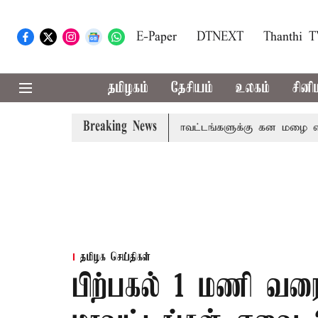
E-Paper
DTNEXT
Thanthi 
தமிழகம்
தேசியம்
உலகம்
சினி
Breaking News
வை, தேனி,நீலகிரி ஆகிய மாவட்டங்களுக்கு கன மழை எச்சரிக்க
தமிழக செய்திகள்
பிற்பகல் 1 மணி வரை