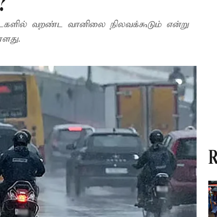
?
ட்டகளில் வறண்ட வானிலை நிலவக்கூடும் என்று
ளது.
R