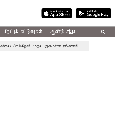
சிறப்புக் கட்டுரைகள்
ஆண்டு சந்தா
செய்கிறார் முதல்-அமைச்சர் ரங்கசாமி
எதிர்க்கட்சிகள் அமளி: