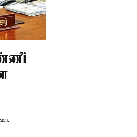
்ணீர்
ணை
து:-