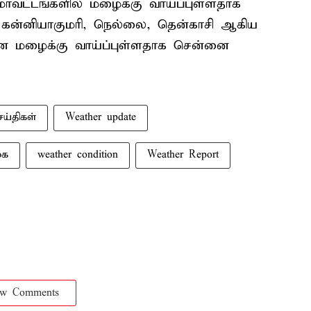
ாவட்டங்களில் மழைக்கு வாய்ப்புள்ளதாக
டி கன்னியாகுமரி, நெல்லை, தென்காசி ஆகிய
ான மழைக்கு வாய்ப்புள்ளதாக சென்னை
ய்திகள்
Weather update
கை
weather condition
Weather Report
ow Comments