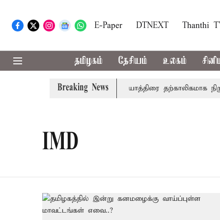
E-Paper
DTNEXT
Thanthi 
தமிழகம்
தேசியம்
உலகம்
சினி
Breaking News
- சுப்ரீம் கோர்ட்டு
அமர்நாத் யாத்திரை தற்காலிகமாக நிறுத்த
IMD