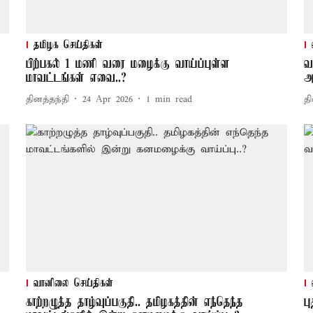
தமிழக செய்திகள்
பிற்பகல் 1 மணி வரை மழைக்கு வாய்ப்புள்ள
வ
மாவட்டங்கள் எவை..?
அ
தினத்தந்தி
24 Apr 2026
1
min read
தி
வானிலை செய்திகள்
காற்றழுத்த தாழ்வுப்பகுதி.. தமிழகத்தின் எந்தெந்த
ப