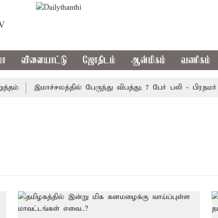
TV
மா
விளையாட்டு
ஜோதிடம்
ஆன்மிகம்
வணிகம்
ம்
இமாச்சலத்தில் பேருந்து விபத்து; 7 பேர் பலி - பிரதமர் 