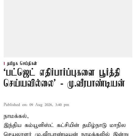
தமிழக செய்திகள்
‘பட்ஜெட் எதிர்பார்ப்புகளை பூர்த்தி
செய்யவில்லை’ - மு.வீரபாண்டியன்
Published on
:
09 Aug 2026, 3:40 pm
நாமக்கல்,
இந்திய கம்யூனிஸ்ட் கட்சியின் தமிழ்நாடு மாநில
செயலாளர் மு.வீரபாண்டியன் நாமக்கலில் இன்று