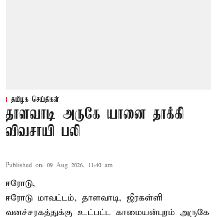
தமிழக செய்திகள்
தாளவாடி அருகே யானை தாக்கி
விவசாயி பலி
Published on
:
09 Aug 2026, 11:40 am
ஈரோடு,
ஈரோடு மாவட்டம்,
தாளவாடி
, ஜீரகள்ளி
வனச்சரகத்துக்கு உட்பட்ட காமையன்புரம் அருகே