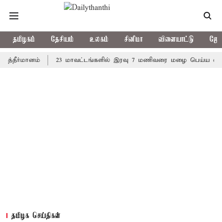
தமிழகம்
தேசியம்
உலகம்
சினிமா
விளையாட்டு
ஜோத
்மானம்
23 மாவட்டங்களில் இரவு 7 மணிவரை மழை பெய்ய வாய்ப்பு
தமிழக செய்திகள்