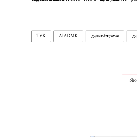
TVK
AIADMK
அமைச்சரவை
அ.
Sh