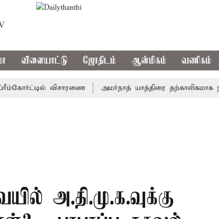
TV
மா
விளையாட்டு
ஜோதிடம்
ஆன்மிகம்
வணிகம்
்கோர்ட்டில் விசாரணை
அமர்நாத் யாத்திரை தற்காலிகமாக நிறுத்த
ில் அ.தி.மு.க.வுக்கு