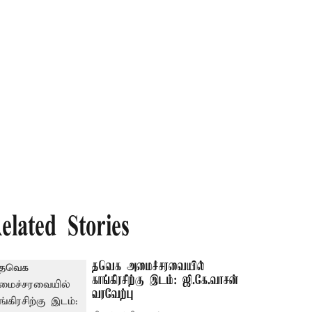
elated Stories
தவெக அமைச்சரவையில்
காங்கிரசிற்கு இடம்: ஜி.கே.வாசன்
வரவேற்பு