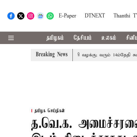
E-Paper
DTNEXT
Thanthi 
தமிழகம்
தேசியம்
உலகம்
சினி
Breaking News
் குடும்பத்தினருக்கு அரசுப்பணி வழக்கு; வரும் 14ம்தேதி சுப்ரீம
தமிழக செய்திகள்
த.வெ.க. அமைச்சரவைய