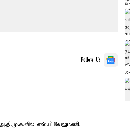
Follow Us
.தி.மு.க.வில் எஸ்.பி.வேலுமணி,