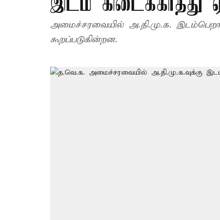
இடம் கிடைக்காதது ஏ
அமைச்சரவையில் அ.தி.மு.க. இடம்பெறா
கூறப்படுகின்றன.