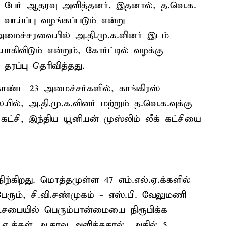
25 பேர் ஆதரவு அளித்தனர். இதனால், த.வெ.க.
வாய்ப்பு வழங்கப்படும் என்று
 அமைச்சரவையில் அ.தி.மு.க.வினர் இடம்
ாகிவிடும் என்றும், கோர்ட்டில் வழக்கு
ரப்பு தெரிவித்தது.
ொண்ட 23 அமைச்சர்களில், காங்கிரஸ்
யில், அ.தி.மு.க.வினர் மற்றும் த.வெ.க.வுக்கு
்சி, இந்திய யூனியன் முஸ்லிம் லீக் கட்சியை
்கிறது. மொத்தமுள்ள 47 எம்.எல்.ஏ.க்களில்
ரும், சி.வி.சண்முகம் - எஸ்.பி. வேலுமணி
சபையில் பெரும்பான்மையை நிரூபிக்க
ல்.ஏ.க்கள் ஆதரவு அளித்ததால், அதில் 5