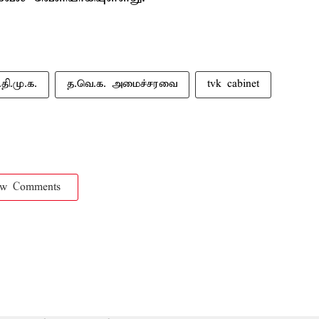
தி.மு.க.
த.வெ.க. அமைச்சரவை
tvk cabinet
ow Comments