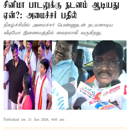
சினிமா பாடலுக்கு நடனம் ஆடியது
ஏன்?: அமைச்சர் பதில்
நிகழ்ச்சியில் அமைச்சர் பெண்ணுடன் நடமனாடிய
வீடியோ இணையத்தில் வைரலாகி வருகிறது.
Published on
:
21 Jun 2026, 9:05 am