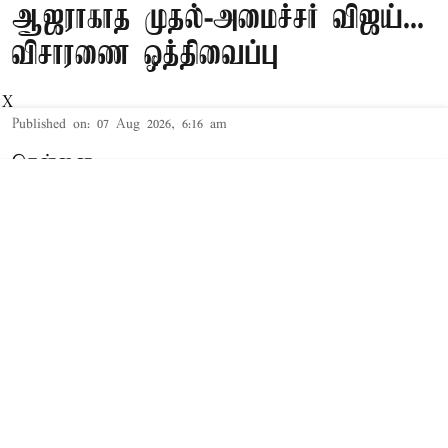
ஆஜராகாத முதல்-அமைச்சர் விஜய்...
விசாரணை ஒத்திவைப்பு
X
Published on
:
07 Aug 2026, 6:16 am
சென்னை,
தமிழக முதல்-அமைச்சர் விஜய் மற்றும் அவரது
மனைவி சங்கீதா தொடர்பான விவாகரத்து வழக்கு
செங்கல்பட்டு கோர்ட்டில் விசாரணையில் உள்ளது.
விவாகரத்து கோரி மனு
த.வெ.க. தலைவரும், தமிழக முதல்-
அமைச்சருமான விஜய்க்கும், அவரது மனைவி
சங்கீதாவுக்கும் இடையே கருத்து வேறுபாடு
ஏற்பட்டதாக கூறப்பட்டநிலையில், சங்கீதா,