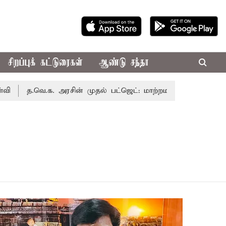
சிறப்புக் கட்டுரைகள்
ஆண்டு சந்தா
த.வெ.க. அரசின் முதல் பட்ஜெட்: மாற்றமா?, தடுமாற்றமா?
சட