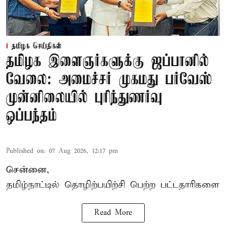
தமிழக செய்திகள்
தமிழக இளைஞர்களுக்கு ஜப்பானில்
வேலை: அமைச்சர் முகமது பர்வேஸ்
முன்னிலையில் புரிந்துணர்வு
ஒப்பந்தம்
Published on
:
07 Aug 2026, 12:17 pm
சென்னை,
தமிழ்நாட்டில்
தொழிற்பயிற்சி
பெற்ற
பட்டதாரிகளை
Read More