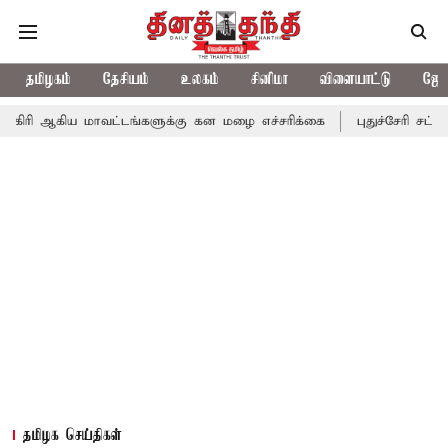
தமிழகம்
தேசியம்
உலகம்
சினிமா
விளையாட்டு
ஜோத
ய மாவட்டங்களுக்கு கன மழை எச்சரிக்கை
புதுச்சேரி சட்டசபையில் வ
தமிழக செய்திகள்