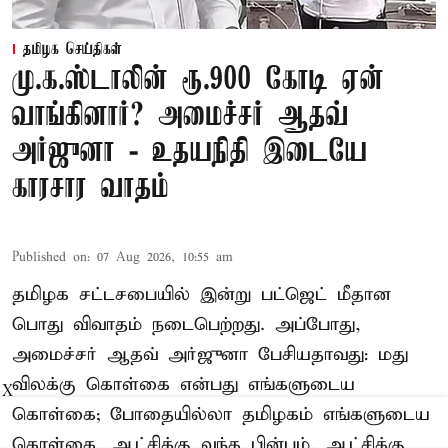
தமிழக செய்திகள்
மு.க.ஸ்டாலின் ரூ.900 கோடி ஏன்
வாங்கினார்? அமைச்சர் ஆதவ்
அர்ஜுனா - உதயநிதி இடையே
காரசார வாதம்
Published on
:
07 Aug 2026, 10:55 am
தமிழக சட்டசபையில் இன்று பட்ஜெட் மீதான
பொது விவாதம் நடைபெற்றது. அப்போது,
அமைச்சர் ஆதவ் அர்ஜுனா பேசியதாவது: மது
விலக்கு கொள்கை என்பது எங்களுடைய
X
கொள்கை; போதையில்லா தமிழகம் எங்களுடைய
கொள்கை, ஆட்சிக்கு வந்த பின்பும், ஆட்சிக்கு