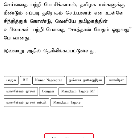
செய்வதை பற்றி யோசிக்காமல், தமிழக மக்களுக்கு
மீண்டும் எப்படி துரோகம் செய்யலாம் என உள்ளே
சிந்தித்துக் கொண்டு, வெளியே தமிழகத்தின்
உரிமைகள் பற்றி பேசுவது “சாத்தான் வேதம் ஓதுவது”
போலானது.
இவ்வாறு அதில் தெரிவிக்கப்பட்டுள்ளது.
பாஜக
BJP
Nainar Nagendran
நயினார் நாகேந்திரன்
காங்கிரஸ்
மாணிக்கம் தாகூர்
Congess
Manickam Tagore MP
மாணிக்கம் தாகூர் எம்.பி.
Manickam Tagore