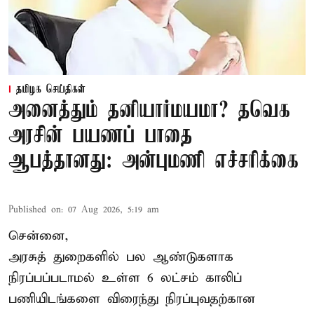
தமிழக செய்திகள்
அனைத்தும் தனியார்மயமா? தவெக
அரசின் பயணப் பாதை
ஆபத்தானது: அன்புமணி எச்சரிக்கை
Published on
:
07 Aug 2026, 5:19 am
சென்னை,
அரசுத் துறைகளில் பல ஆண்டுகளாக
நிரப்பப்படாமல் உள்ள 6 லட்சம் காலிப்
பணியிடங்களை விரைந்து நிரப்புவதற்கான