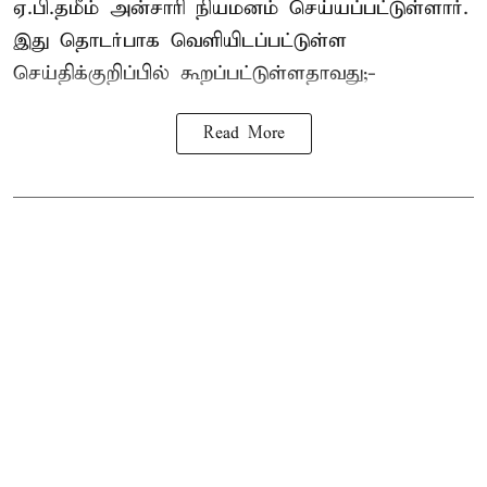
ஏ.பி.தமீம் அன்சாரி நியமனம் செய்யப்பட்டுள்ளார்.
இது தொடர்பாக வெளியிடப்பட்டுள்ள
செய்திக்குறிப்பில் கூறப்பட்டுள்ளதாவது;-
Read More