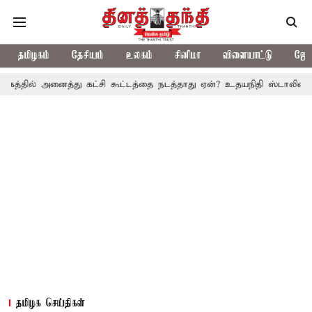
தமிழகம்
தேசியம்
உலகம்
சினிமா
விளையாட்டு
ஜோத
அனைத்து கட்சி கூட்டத்தை நடத்தாது ஏன்? உதயநிதி ஸ்டாலின் கேள்வி
தமிழக செய்திகள்