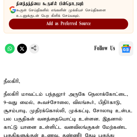
தினத்தந்தியை கூகுளில் பின்தொடரவும்
கூகுள் செய்திகளில் எங்களின் முக்கியச் செய்திகளை
உடனுக்குடன் பெற கிளிக் செய்யவும்.
Add as Preferred Source
Follow Us
நீலகிரி,
நீலகிரி மாவட்டம் பந்தலூர் அருகே நெலாக்கோட்டை,
9-வது மைல், கூவச்சோலை, விலங்கூர், பிதிர்காடு,
சூசம்பாடி, முதிரக்கொல்லி, முக்கட்டி, சோலாடி உள்பட
பல பகுதிகள் வனத்தையொட்டி உள்ளன. இதனால்
காட்டு யானை உள்ளிட்ட வனவிலங்குகள் மேற்கண்ட
பகுதிகளுக்குள் உணவு, தண்ணீர் தேடி புகுந்து