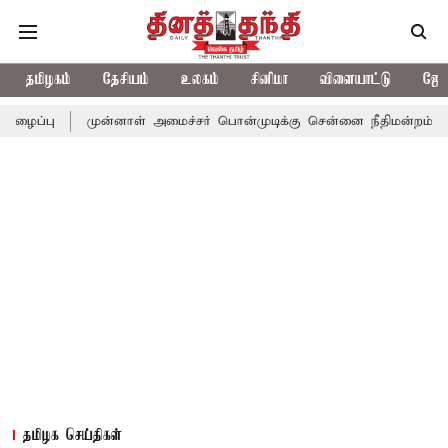
தமிழகம்
தேசியம்
உலகம்
சினிமா
விளையாட்டு
ஜோத
முன்னாள் அமைச்சர் பொன்முடிக்கு சென்னை நீதிமன்றம் பிடிவாராண்ட்
தமிழக செய்திகள்