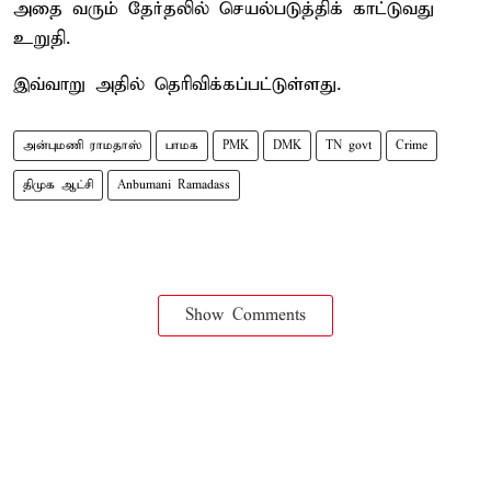
அதை வரும் தேர்தலில் செயல்படுத்திக் காட்டுவது
உறுதி.
இவ்வாறு அதில் தெரிவிக்கப்பட்டுள்ளது.
அன்புமணி ராமதாஸ்
பாமக
PMK
DMK
TN govt
Crime
திமுக ஆட்சி
Anbumani Ramadass
Show Comments