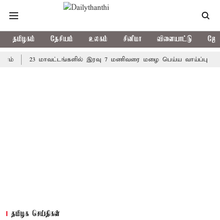
தமிழகம்
தேசியம்
உலகம்
சினிமா
விளையாட்டு
ஜோத
23 மாவட்டங்களில் இரவு 7 மணிவரை மழை பெய்ய வாய்ப்பு
கொரிய
தமிழக செய்திகள்