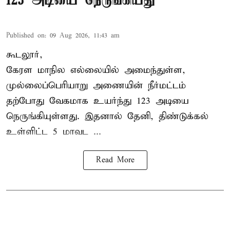
123 அடியை நெருங்கியது
Published on
:
09 Aug 2026, 11:43 am
கூடலூர்,
கேரள மாநில எல்லையில் அமைந்துள்ள,
முல்லைப்பெரியாறு அணையின்
நீர்மட்டம்
தற்போது வேகமாக உயர்ந்து 123 அடியை
நெருங்கியுள்ளது. இதனால் தேனி, திண்டுக்கல்
உள்ளிட்ட 5 மாவட ...
Read More