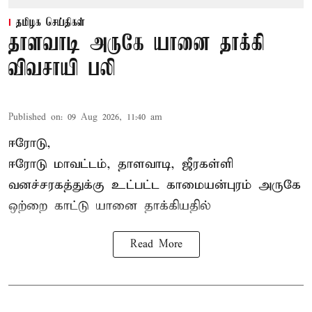
தமிழக செய்திகள்
தாளவாடி அருகே யானை தாக்கி
விவசாயி பலி
Published on
:
09 Aug 2026, 11:40 am
ஈரோடு,
ஈரோடு மாவட்டம்,
தாளவாடி
, ஜீரகள்ளி
வனச்சரகத்துக்கு உட்பட்ட காமையன்புரம் அருகே
ஒற்றை காட்டு
யானை தாக்கி
யதில்
Read More