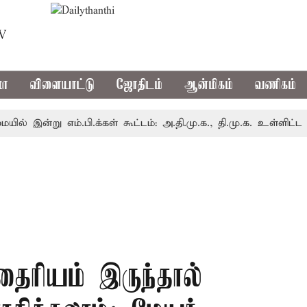
TV
மா
விளையாட்டு
ஜோதிடம்
ஆன்மிகம்
வணிகம்
ு எம்.பி.க்கள் கூட்டம்: அ.தி.மு.க., தி.மு.க. உள்ளிட்ட எதிர்க்க
ைரியம் இருந்தால்