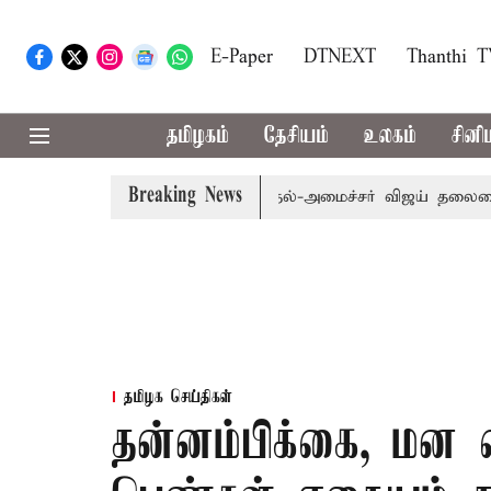
E-Paper
DTNEXT
Thanthi 
தமிழகம்
தேசியம்
உலகம்
சினி
Breaking News
்தேச பட்டியல் இதோ!
முதல்-அமைச்சர் விஜய் தலைமையில் இன்ற
தமிழக செய்திகள்
தன்னம்பிக்கை, மன த