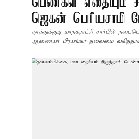
பெண்கள் எதையும் சா
ஜெகன் பெரியசாமி பே
தூத்துக்குடி மாநகராட்சி சார்பில் நடை
ஆணையர் பிரயங்கா தலைமை வகித்தார்