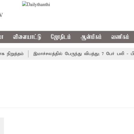
TV
மா
விளையாட்டு
ஜோதிடம்
ஆன்மிகம்
வணிகம்
ிறுத்தம்
இமாச்சலத்தில் பேருந்து விபத்து; 7 பேர் பலி - பி