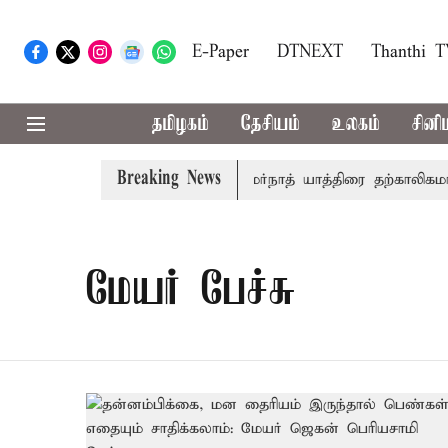
E-Paper
DTNEXT
Thanthi 
தமிழகம்
தேசியம்
உலகம்
சினி
Breaking News
ுப்ரீம்கோர்ட்டில் விசாரணை
அமர்நாத் யாத்திரை தற்காலிகமாக ந
மேயர் பேச்சு