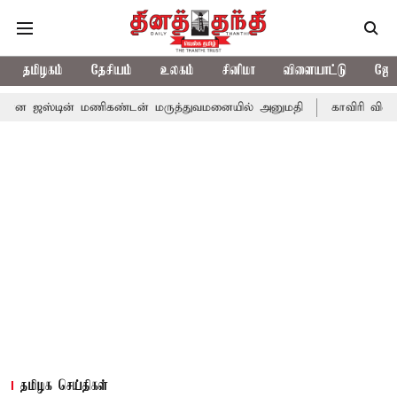
தமிழகம்
தேசியம்
உலகம்
சினிமா
விளையாட்டு
ஜோத
ஜஸ்டின் மணிகண்டன் மருத்துவமனையில் அனுமதி
காவிரி விவகாரம்:
தமிழக செய்திகள்