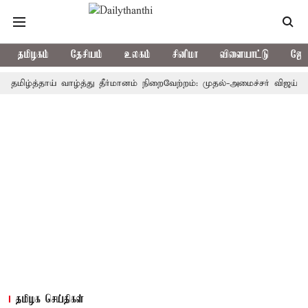
தமிழகம்
தேசியம்
உலகம்
சினிமா
விளையாட்டு
ஜோத
்த்தாய் வாழ்த்து தீர்மானம் நிறைவேற்றம்: முதல்-அமைச்சர் விஜய் நன்றி
தமிழக செய்திகள்