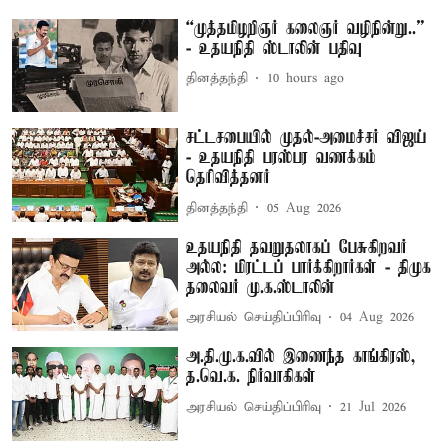
“முத்தமிழறிஞர் கலைஞர் வழிநின்று..”
- உதயநிதி ஸ்டாலின் பதிவு
தினத்தந்தி
10 hours ago
சட்டசபையில் முதல்-அமைச்சர் விஜய்
- உதயநிதி பரஸ்பர வணக்கம்
தெரிவித்தனர்
தினத்தந்தி
05 Aug 2026
உதயநிதி தவறுதலாகப் பேசுகிறவர்
அல்ல: மிரட்டப் பார்க்கிறார்கள் - திமுக
தலைவர் மு.க.ஸ்டாலின்
அரசியல் செய்திப்பிரிவு
04 Aug 2026
அ.தி.மு.க.வில் இணைந்த காங்கிரஸ்,
த.வெ.க. நிர்வாகிகள்
அரசியல் செய்திப்பிரிவு
21 Jul 2026