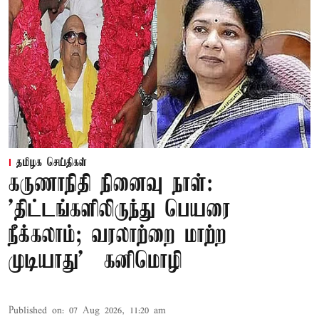
தமிழக செய்திகள்
கருணாநிதி நினைவு நாள்:
'திட்டங்களிலிருந்து பெயரை
நீக்கலாம்; வரலாற்றை மாற்ற
முடியாது' – கனிமொழி
Published on
:
07 Aug 2026, 11:20 am