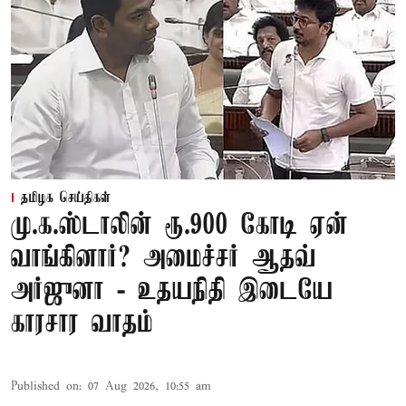
தமிழக செய்திகள்
மு.க.ஸ்டாலின் ரூ.900 கோடி ஏன்
வாங்கினார்? அமைச்சர் ஆதவ்
அர்ஜுனா - உதயநிதி இடையே
காரசார வாதம்
Published on
:
07 Aug 2026, 10:55 am