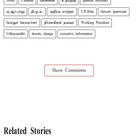
DMK
Chennai
சென்னை
உதயநிதி
general secretary
டி.ஆர்.பாலு
தி.மு.க.
அதிரடி மாற்றம்
T.R.Balu
செயல் தலைவர்
பொதுச் செயலாளர்
நிர்வாகிகள் தகவல்
Working President
Udhayanidhi
drastic change
executive information
Show Comments
Related Stories