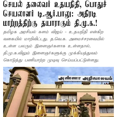
செயல் தலைவர் உதயநிதி, பொதுச்
செயலாளர் டி.ஆர்.பாலு: அதிரடி
மாற்றத்திற்கு தயாராகும் தி.மு.க.!
தமிழக அரசியல் களம் விஜய் - உதயநிதி என்கிற
வகையில் மாறிவிட்டது. த.வெ.க. அமைச்சரவையில்
உள்ள பலரும் இளைஞர்களாக உள்ளதால்,
தி.மு.க.விலும் இளைஞர்களுக்கு முக்கியத்துவம்
கொடுத்து பணியாற்ற முடிவு செய்யப்பட்டுள்ளது.