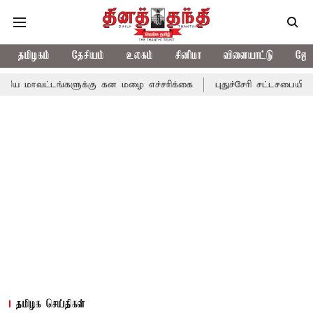
தமிழகம்
தேசியம்
உலகம்
சினிமா
விளையாட்டு
ஜோத
்களுக்கு கன மழை எச்சரிக்கை
புதுச்சேரி சட்டசபையில் வரும் 24ம் 
தமிழக செய்திகள்