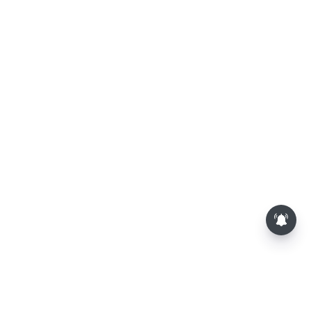
தமிழக அரசியலில் உருவாகும்
புதிய போட்டி: எதிர்காலத்தில்
விஜய்க்கும், தனுசுக்கும்
இடையேதான் - பிரபல ஜோதிடர்
கணிப்பு