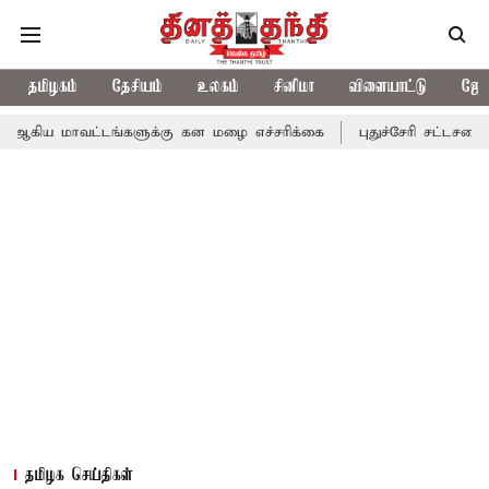
தமிழகம்
தேசியம்
உலகம்
சினிமா
விளையாட்டு
ஜோத
ட்டங்களுக்கு கன மழை எச்சரிக்கை
புதுச்சேரி சட்டசபையில் வரும் 
தமிழக செய்திகள்