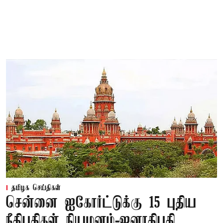
தமிழக செய்திகள்
சென்னை ஐகோர்ட்டுக்கு 15 புதிய
நீதிபதிகள் நியமனம்-ஜனாதிபதி