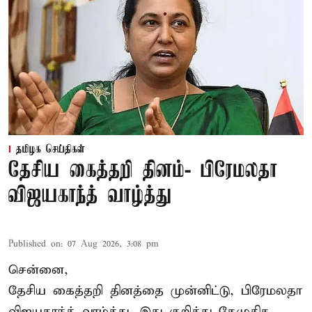
தமிழக செய்திகள்
தேசிய கைத்தறி தினம்- பிரேமலதா
விஜயகாந்த் வாழ்த்து
Published on
:
07 Aug 2026, 3:08 pm
சென்னை,
தேசிய கைத்தறி தினத்தை
முன்னிட்டு, பிரேமலதா
விஜயகாந்த் வாழ்த்து. இது குறித்து தேமுதிக