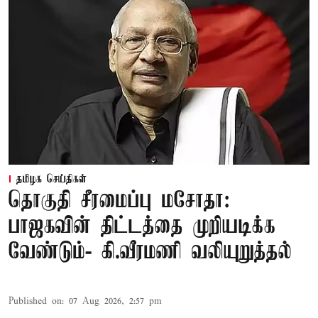
தமிழக செய்திகள்
தொகுதி சீரமைப்பு மசோதா:
பாஜகவின் திட்டத்தை முறியடிக்க
வேண்டும்- கி.வீரமணி வலியுறுத்தல்
Published on
:
07 Aug 2026, 2:57 pm