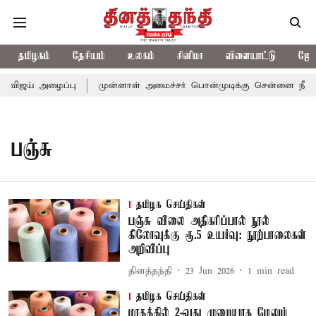
தமிழகம்
தேசியம்
உலகம்
சினிமா
விளையாட்டு
ஜோத
 விஜய் அழைப்பு
முன்னாள் அமைச்சர் பொன்முடிக்கு சென்னை நீதிமன்
பஞ்சு
தமிழக செய்திகள்
பஞ்சு விலை அதிகரிப்பால் நூல்
கிலோவுக்கு ரூ.5 உயர்வு: நூற்பாலைகள்
அறிவிப்பு
தினத்தந்தி
23 Jun 2026
1
min read
தமிழக செய்திகள்
மாதத்தில் 2-வது முறையாக மேலும்