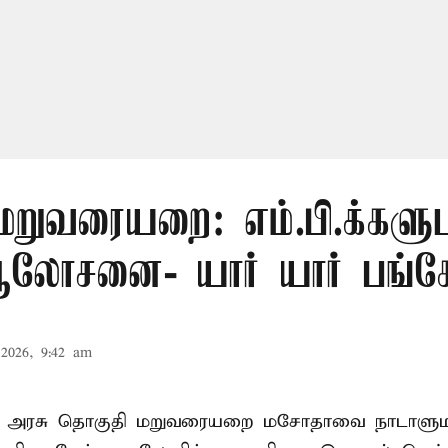
மறுவரையறை: எம்.பி.க்களு
லோசனை- யார் யார் பங்கேற
2026, 9:42 am
ா அரசு தொகுதி மறுவரையறை மசோதாவை நாடாளுமன்