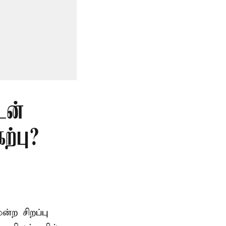
டன்
்பு?
ற சிறப்பு