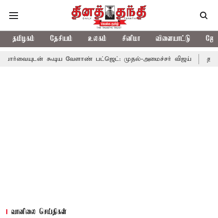
தமிழகம்
தேசியம்
உலகம்
சினிமா
விளையாட்டு
ஜோத
கூடிய வேளாண் பட்ஜெட்: முதல்-அமைச்சர் விஜய்
தமிழக அரசியலில்
வானிலை செய்திகள்