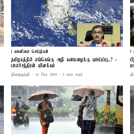
வானிலை செய்திகள்
தமிழகத்தில் எங்கெங்கு அதி கனமழைக்கு வாய்ப்பு..? -
ப
பாலச்சந்திரன் விளக்கம்
ம
தினத்தந்தி
12 Dec 2024
2
min read
தி