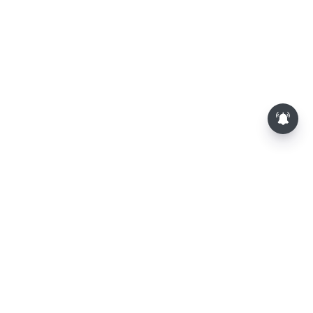
லோகேஷ் கனகராஜின் 'டிசி'-
சினிமா விமர்சனம்