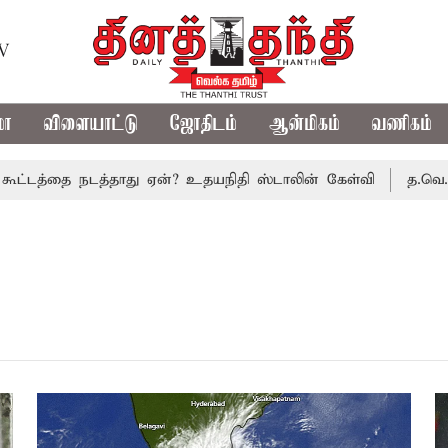
TV
மா
விளையாட்டு
ஜோதிடம்
ஆன்மிகம்
வணிகம்
டத்தை நடத்தாது ஏன்? உதயநிதி ஸ்டாலின் கேள்வி
த.வெ.க. அர